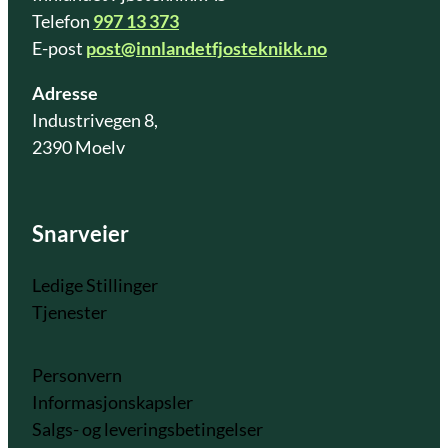
Telefon
997 13 373
E-post
post@innlandetfjosteknikk.no
Adresse
Industrivegen 8,
2390 Moelv
Snarveier
Ledige Stillinger
Tjenester
Personvern
Informasjonskapsler
Salgs- og leveringsbetingelser