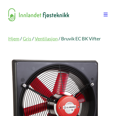
Hjem
/
Gris
/
Ventilasjon
/ Bruvik EC BK Vifter