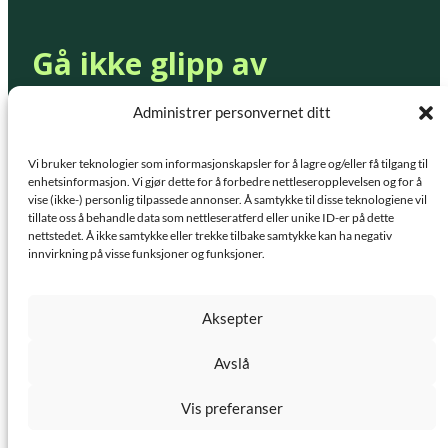
Gå ikke glipp av
kampanjer og nyheter fra
Administrer personvernet ditt
Innlandet Fjøsteknikk
Vi bruker teknologier som informasjonskapsler for å lagre og/eller få tilgang til
enhetsinformasjon. Vi gjør dette for å forbedre nettleseropplevelsen og for å
vise (ikke-) personlig tilpassede annonser. Å samtykke til disse teknologiene vil
tillate oss å behandle data som nettleseratferd eller unike ID-er på dette
Abonner på nyhetsbrev
nettstedet. Å ikke samtykke eller trekke tilbake samtykke kan ha negativ
innvirkning på visse funksjoner og funksjoner.
Aksepter
Avslå
2024 Innlandet Fjøsteknikk AS. Laga av
Haus
Vis preferanser