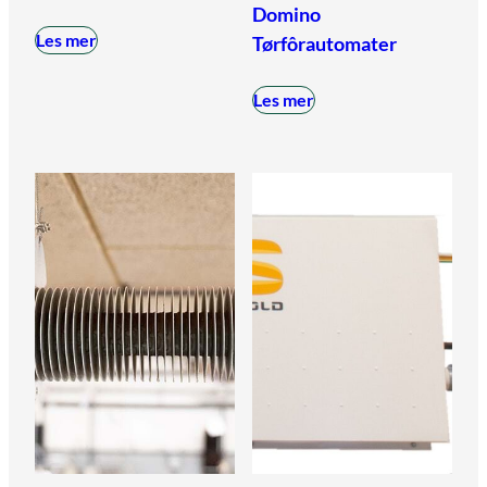
Domino
Les mer
Tørfôrautomater
Les mer