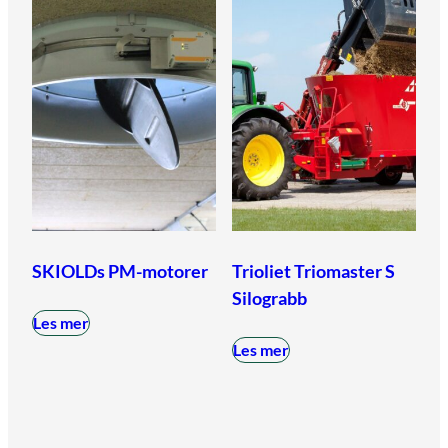
SKIOLDs PM-motorer
Trioliet Triomaster S
Silograbb
Les mer
Les mer