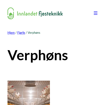
Hopp
til
innhold
Hjem
/
Fjørfe
/ Verphøns
Verphøns