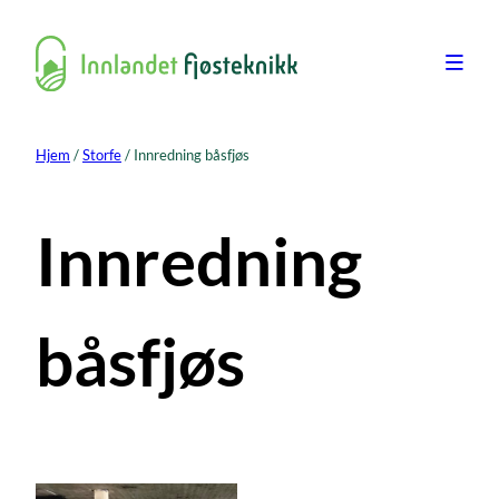
Hopp
til
innhold
Hjem
/
Storfe
/ Innredning båsfjøs
Innredning
båsfjøs