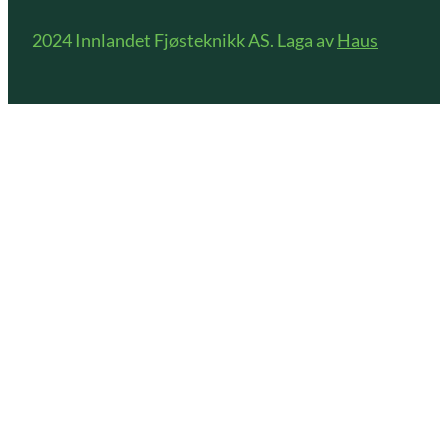
2024 Innlandet Fjøsteknikk AS. Laga av
Haus