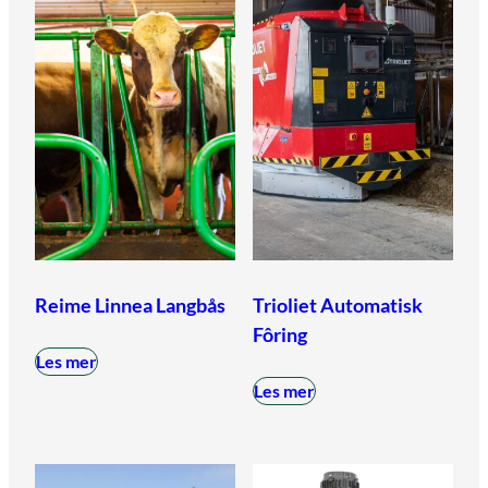
Reime Linnea Langbås
Trioliet Automatisk
Fôring
Les mer
Les mer