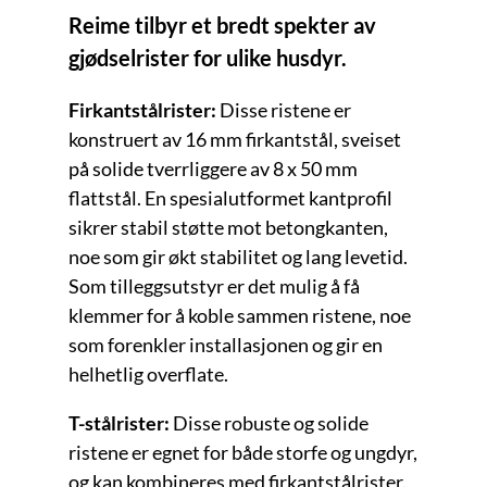
Reime tilbyr et bredt spekter av
gjødselrister for ulike husdyr.
Firkantstålrister:
Disse ristene er
konstruert av 16 mm firkantstål, sveiset
på solide tverrliggere av 8 x 50 mm
flattstål. En spesialutformet kantprofil
sikrer stabil støtte mot betongkanten,
noe som gir økt stabilitet og lang levetid.
Som tilleggsutstyr er det mulig å få
klemmer for å koble sammen ristene, noe
som forenkler installasjonen og gir en
helhetlig overflate.
T-stålrister:
Disse robuste og solide
ristene er egnet for både storfe og ungdyr,
og kan kombineres med firkantstålrister.