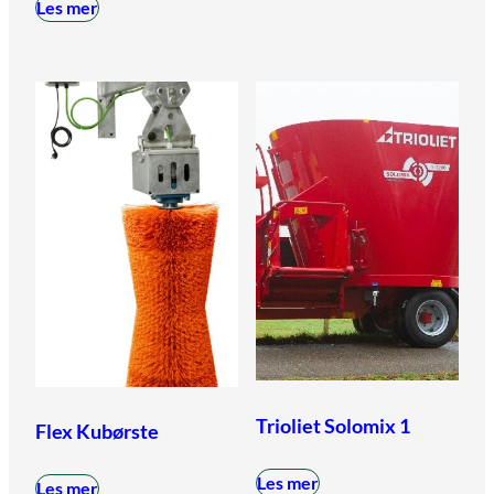
Les mer
Trioliet Solomix 1
Flex Kubørste
Les mer
Les mer