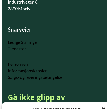
Industrivegen 8,
2390 Moelv
Snarveier
Ledige Stillinger
Tjenester
Personvern
Informasjonskapsler
Salgs- og leveringsbetingelser
Gå ikke glipp av
kampanjer og nyheter fra
Administrer personvernet ditt