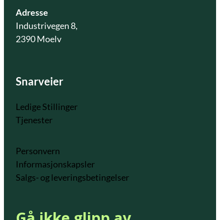
Adresse
Industrivegen 8,
2390 Moelv
Snarveier
Ledige Stillinger
Tjenester
Personvern
Informasjonskapsler
Salgs- og leveringsbetingelser
Gå ikke glipp av