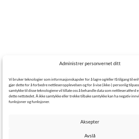
Administrer personvernet ditt
Vi bruker teknologier som informasjonskapsler for å lagre og/eller få tilgang til e
gjør dette for å forbedre nettleseropplevelsen og for å vise (ikke-) personlig tilpa
samtykke til disse teknologiene vil tillate oss å behandle data som nettleseratferd e
dette nettstedet. Å ikke samtykke eller trekke tilbake samtykke kan ha negativ innv
funksjoner og funksjoner.
Aksepter
Avslå