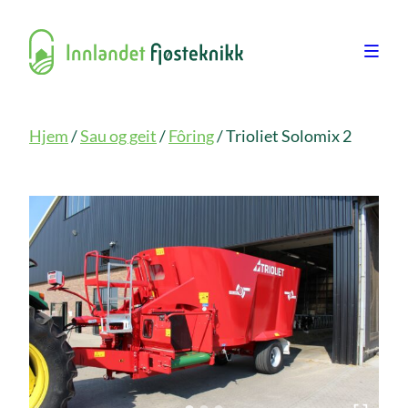
Hjem
/
Sau og geit
/
Fôring
/ Trioliet Solomix 2