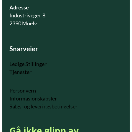
Adresse
Industrivegen 8,
2390 Moelv
Snarveier
Ledige Stillinger
Tjenester
Personvern
Informasjonskapsler
Salgs- og leveringsbetingelser
Gå ikke glipp av