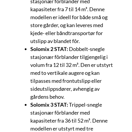
stasjonær fôrblander med
kapasiteter fra 7 til 14 m³. Denne
modellen er ideell for både små og
store gårder, og kan leveres med
kjede- eller båndtransportør for
utslipp av blandet fôr.
Solomix 2 STAT:
Dobbelt-snegle
stasjonær fôrblander tilgjengelig i
volum fra 12 til 32 m³. Den er utstyrt
med to vertikale augere og kan
tilpasses med frontutslipp eller
sideutslippsdører, avhengig av
gårdens behov.
Solomix 3 STAT:
Trippel-snegle
stasjonær fôrblander med
kapasiteter fra 36 til 52 m³. Denne
modellen er utstyrt med tre