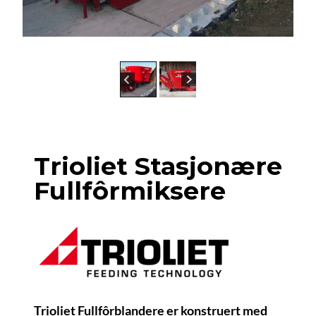
Trioliet Stasjonære
Fullfôrmiksere
Trioliet Fullfôrblandere er konstruert med