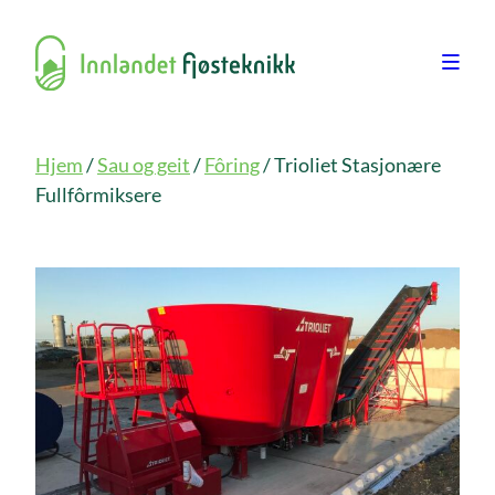
Hjem
/
Sau og geit
/
Fôring
/ Trioliet Stasjonære
Fullfôrmiksere