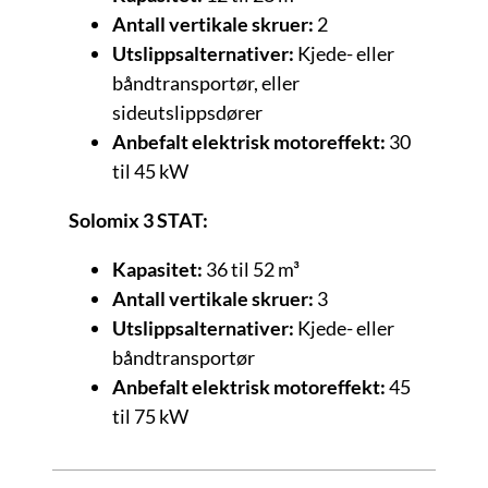
Antall vertikale skruer:
2
Utslippsalternativer:
Kjede- eller
båndtransportør, eller
sideutslippsdører
Anbefalt elektrisk motoreffekt:
30
til 45 kW
Solomix 3 STAT:
Kapasitet:
36 til 52 m³
Antall vertikale skruer:
3
Utslippsalternativer:
Kjede- eller
båndtransportør
Anbefalt elektrisk motoreffekt:
45
til 75 kW